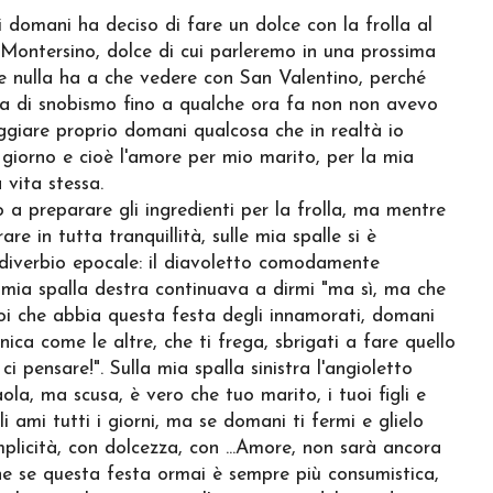
i domani ha deciso di fare un dolce con la frolla al
Montersino, dolce di cui parleremo in una prossima
e nulla ha a che vedere con San Valentino, perché
a di snobismo fino a qualche ora fa non non avevo
eggiare proprio domani qualcosa che in realtà io
 giorno e cioè l'amore per mio marito, per la mia
a vita stessa.
o a preparare gli ingredienti per la frolla, ma mentre
are in tutta tranquillità, sulle mia spalle si è
iverbio epocale: il diavoletto comodamente
 mia spalla destra continuava a dirmi "ma sì, ma che
i che abbia questa festa degli innamorati, domani
ca come le altre, che ti frega, sbrigati a fare quello
ci pensare!". Sulla mia spalla sinistra l'angioletto
ola, ma scusa, è vero che tuo marito, i tuoi figli e
 li ami tutti i giorni, ma se domani ti fermi e glielo
mplicità, con dolcezza, con ...Amore, non sarà ancora
he se questa festa ormai è sempre più consumistica,