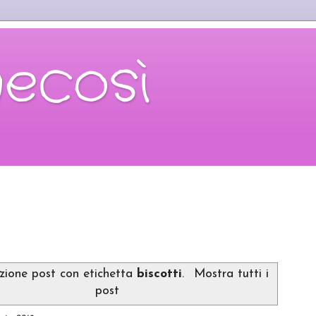
necosì
azione post con etichetta
biscotti
.
Mostra tutti i
post