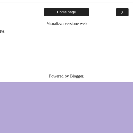
›
Home page
Visualizza versione web
PA
Powered by
Blogger
.