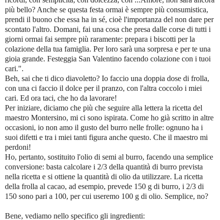
più bello? Anche se questa festa ormai è sempre più consumistica,
prendi il buono che essa ha in sé, cioè l'importanza del non dare per
scontato l'altro. Domani, fai una cosa che presa dalle corse di tutti i
giorni ormai fai sempre più raramente: prepara i biscotti per la
colazione della tua famiglia. Per loro sarà una sorpresa e per te una
gioia grande. Festeggia San Valentino facendo colazione con i tuoi
cari.".
Beh, sai che ti dico diavoletto? Io faccio una doppia dose di frolla,
con una ci faccio il dolce per il pranzo, con l'altra coccolo i miei
cari. Ed ora taci, che ho da lavorare!
Per iniziare, diciamo che più che seguire alla lettera la ricetta del
maestro Montersino, mi ci sono ispirata. Come ho già scritto in altre
occasioni, io non amo il gusto del burro nelle frolle: ognuno ha i
suoi difetti e tra i miei tanti figura anche questo. Che il maestro mi
perdoni!
Ho, pertanto, sostituito l'olio di semi al burro, facendo una semplice
conversione: basta calcolare i 2/3 della quantità di burro prevista
nella ricetta e si ottiene la quantità di olio da utilizzare. La ricetta
della frolla al cacao, ad esempio, prevede 150 g di burro, i 2/3 di
150 sono pari a 100, per cui useremo 100 g di olio. Semplice, no?
Bene, vediamo nello specifico gli ingredienti: