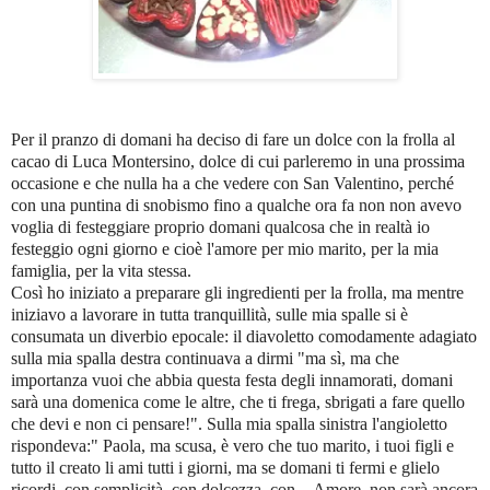
Per il pranzo di domani ha deciso di fare un dolce con la frolla al
cacao di Luca Montersino, dolce di cui parleremo in una prossima
occasione e che nulla ha a che vedere con San Valentino, perché
con una puntina di snobismo fino a qualche ora fa non non avevo
voglia di festeggiare proprio domani qualcosa che in realtà io
festeggio ogni giorno e cioè l'amore per mio marito, per la mia
famiglia, per la vita stessa.
Così ho iniziato a preparare gli ingredienti per la frolla, ma mentre
iniziavo a lavorare in tutta tranquillità, sulle mia spalle si è
consumata un diverbio epocale: il diavoletto comodamente adagiato
sulla mia spalla destra continuava a dirmi "ma sì, ma che
importanza vuoi che abbia questa festa degli innamorati, domani
sarà una domenica come le altre, che ti frega, sbrigati a fare quello
che devi e non ci pensare!". Sulla mia spalla sinistra l'angioletto
rispondeva:" Paola, ma scusa, è vero che tuo marito, i tuoi figli e
tutto il creato li ami tutti i giorni, ma se domani ti fermi e glielo
ricordi, con semplicità, con dolcezza, con ...Amore, non sarà ancora