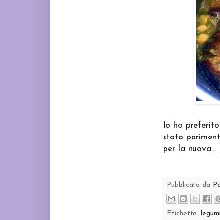
Io ho preferito 
stato parimenti
per la nuova...
Pubblicato da
P
Etichette:
legum