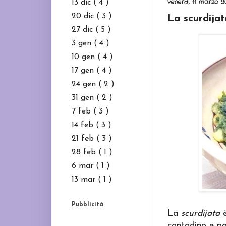
venerdì 11 marzo 2
13 dic
( 4 )
20 dic
( 3 )
La scurdijat
27 dic
( 5 )
3 gen
( 4 )
10 gen
( 4 )
17 gen
( 4 )
24 gen
( 2 )
31 gen
( 2 )
7 feb
( 3 )
14 feb
( 3 )
21 feb
( 3 )
28 feb
( 1 )
6 mar
( 1 )
13 mar
( 1 )
Pubblicità
La
scurdijata
è
contadino e po