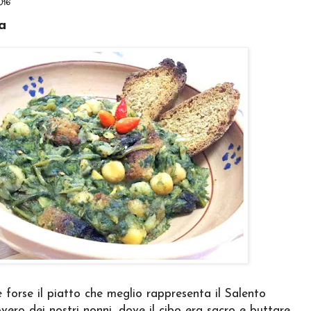
016
a
 forse il piatto che meglio rappresenta il Salento
vero dei nostri nonni, dove il cibo era sacro e buttare