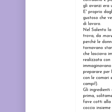
gli avanzi era u
E' proprio dag
gustoso che ve
di lavoro.
Nel Salento l
trova, da
mare
perché le donne
tornavano sta
che lasciava i
realizzata con
immaginavano l
preparare per l
con le comari e
campi!).
Gli ingredienti
prima, solitame
fave cotti alla
coccio insieme 