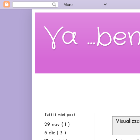
Va ...be
Tutti i miei post
Visualizz
29 nov
( 1 )
6 dic
( 3 )