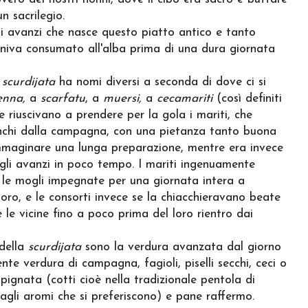
n sacrilegio.
li avanzi che nasce questo piatto antico e tanto
niva consumato all'alba prima di una dura giornata
a
scurdijata
ha nomi diversi a seconda di dove ci si
nna,
a
scarfatu
, a
muersi,
a
cecamariti
(così definiti
 riuscivano a prendere per la gola i mariti, che
nchi dalla campagna, con una pietanza tanto buona
mmaginare una lunga preparazione, mentre era invece
 gli avanzi in poco tempo. I mariti ingenuamente
e mogli impegnate per una giornata intera a
oro, e le consorti invece se la chiacchieravano beate
 le vicine fino a poco prima del loro rientro dai
 della
scurdijata
sono la verdura avanzata dal giorno
nte verdura di campagna, fagioli, piselli secchi, ceci o
 pignata (cotti cioè nella tradizionale pentola di
agli aromi che si preferiscono) e pane raffermo.