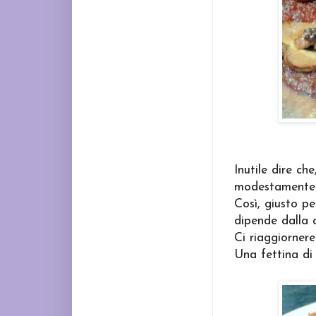
Inutile dire ch
modestamente!",
Così, giusto per
dipende dalla q
Ci riaggiorner
Una fettina di