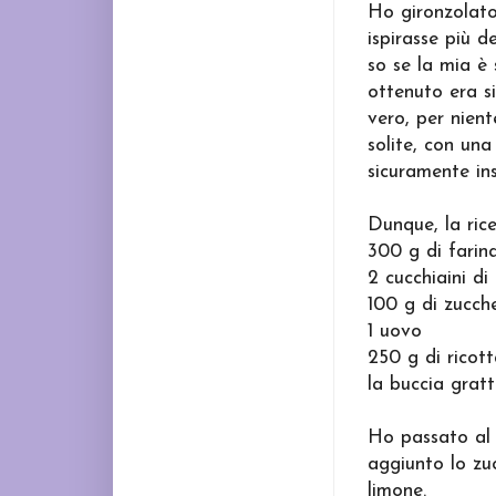
Ho gironzolato 
ispirasse più d
so se la mia è 
ottenuto era s
vero, per nient
solite, con un
sicuramente ins
Dunque, la ric
300 g di farin
2 cucchiaini di 
100 g di zucch
1 uovo
250 g di ricot
la buccia grat
Ho passato al s
aggiunto lo zuc
limone.