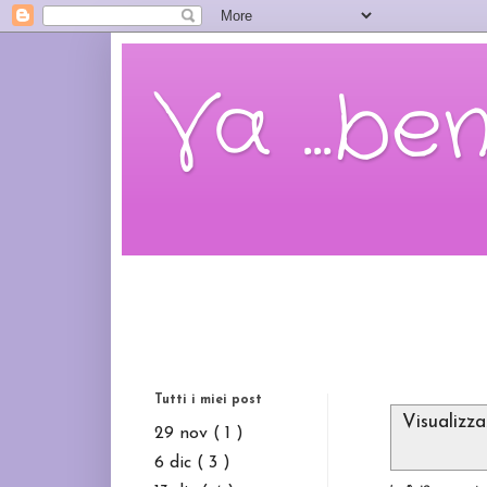
Va ...be
Tutti i miei post
Visualizz
29 nov
( 1 )
6 dic
( 3 )