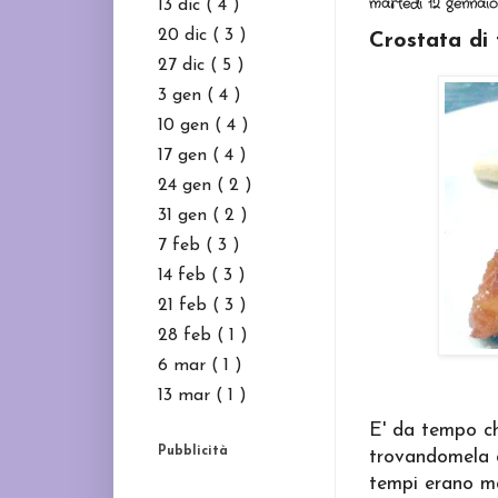
martedì 12 gennaio
13 dic
( 4 )
20 dic
( 3 )
Crostata di f
27 dic
( 5 )
3 gen
( 4 )
10 gen
( 4 )
17 gen
( 4 )
24 gen
( 2 )
31 gen
( 2 )
7 feb
( 3 )
14 feb
( 3 )
21 feb
( 3 )
28 feb
( 1 )
6 mar
( 1 )
13 mar
( 1 )
E' da tempo che
Pubblicità
trovandomela c
tempi erano ma