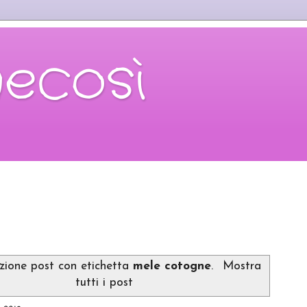
necosì
azione post con etichetta
mele cotogne
.
Mostra
tutti i post