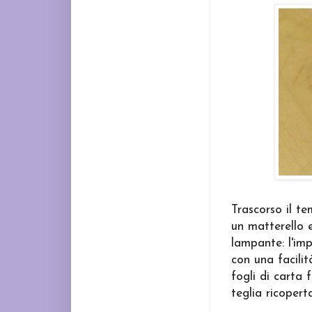
Trascorso il te
un matterello e
lampante: l'im
con una facilit
fogli di carta
teglia ricopert