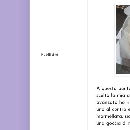
Publlicità
A questo punto
scelto la mia 
avanzato ho rit
uno al centro e
marmellata, si
una goccia di m