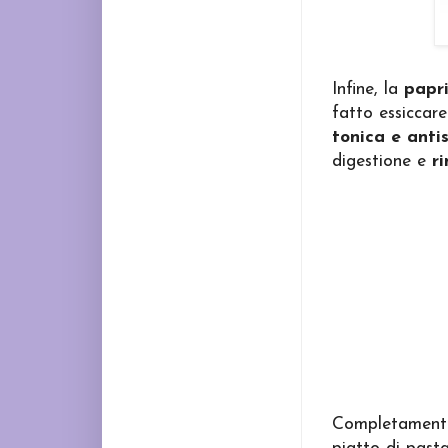
Infine, la
papr
fatto essiccare
tonica e anti
digestione e
r
Completamente 