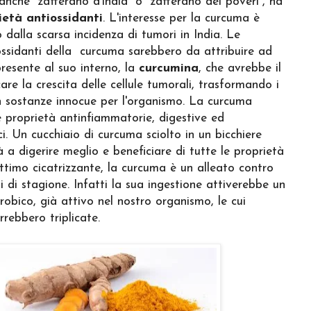
anche “zafferano d’india” o “zafferano dei poveri”, ha
ietà antiossidanti
. L'interesse per la curcuma è
o dalla scarsa incidenza di tumori in India. Le
ossidanti della curcuma sarebbero da attribuire ad
resente al suo interno, la
curcumina
, che avrebbe il
are la crescita delle cellule tumorali, trasformando i
 in sostanze innocue per l'organismo. La curcuma
e proprietà antinfiammatorie, digestive ed
i. Un cucchiaio di curcuma sciolto in un bicchiere
 a digerire meglio e beneficiare di tutte le proprietà
ttimo cicatrizzante, la curcuma è un alleato contro
i di stagione. Infatti la sua ingestione attiverebbe un
obico, già attivo nel nostro organismo, le cui
rrebbero triplicate.