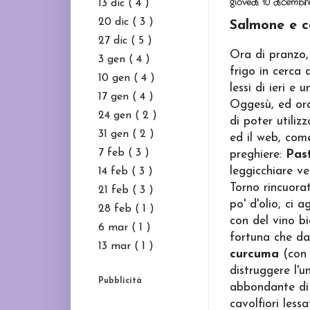
giovedì 10 dicembr
13 dic
( 4 )
20 dic
( 3 )
Salmone e ca
27 dic
( 5 )
Ora di pranzo,
3 gen
( 4 )
frigo in cerca d
10 gen
( 4 )
lessi di ieri e
17 gen
( 4 )
Oggesù, ed ora
24 gen
( 2 )
di poter utiliz
31 gen
( 2 )
ed il web, com
7 feb
( 3 )
preghiere:
Pas
leggicchiare ve
14 feb
( 3 )
Torno rincuorat
21 feb
( 3 )
po' d'olio, ci 
28 feb
( 1 )
con del vino bi
6 mar
( 1 )
fortuna che da
13 mar
( 1 )
curcuma
(con 
distruggere l'un
Pubblicità
abbondante d
cavolfiori less