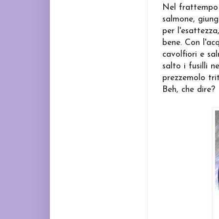
Nel frattempo 
salmone, giunge 
per l'esattezz
bene. Con l'acq
cavolfiori e sa
salto i fusilli
prezzemolo tri
Beh, che dire? 