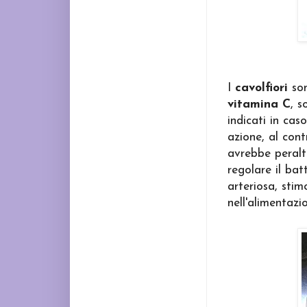
I
cavolfiori
son
vitamina C
, 
indicati in cas
azione, al cont
avrebbe peraltr
regolare il bat
arteriosa, stim
nell'alimentazio