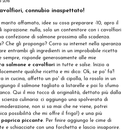
e 2015
volfiori, connubio inaspettato!
 marito affamato, idee su cosa preparare -10, apro il
i ispirazione: nulla, solo un contenitore con i cavolfiori
 una confezione di salmone prossima alla scadenza.
? Che gli propongo? Corro su internet nella speranza
zare entrambi gli ingredienti in un improbabile ricetta
e sempre, risponde generosamente alle mie
ta salmone e cavolfiori
in tutte e salse. Inizio a
locemente qualche ricetta e mi dico: Ok, se po' fa'!
a in cucina, affetto un po' di cipolla, la rosolo in un
aggiungo il salmone tagliato a listarelle e poi lo sfumo
anco. Qui il mio tocco di originalità, dettato più dalla
 scienza culinaria: ci aggiungo una spolverata di
moderazione, non si sa mai che ne viene, potrei
ica possibilità che mi offre il frigo!) e una più
i
paprica piccante
. Per finire aggiungo le cime di
ate e schiacciate con una forchetta e lascio insaporire.