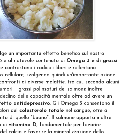
ge un importante effetto benefico sul nostro
zie al notevole contenuto di
Omega 3 e di grassi
he contrastano i radicali liberi e rallentano
to cellulare, svolgendo quindi un'importante azione
confronti di diverse malattie, tra cui, secondo alcuni
tumori. I grassi polinsaturi del salmone inoltre
 declino delle capacità mentale oltre ad avere un
fetto antidepressivo
. Gli Omega 3 consentono il
alori del
colesterolo totale
nel sangue, otre a
nto di quello "buono". Il salmone apporta inoltre
 di
vitamina D
, fondamentale per favorire
del calcio e favorire la mineralizzazione dello