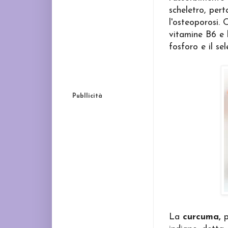
scheletro, pert
l'osteoporosi. 
vitamine B6 e la
fosforo e il se
Publlicità
La
curcuma,
p