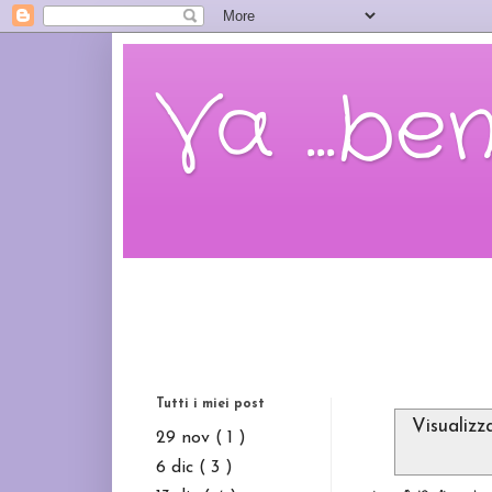
Va ...be
Tutti i miei post
Visualizz
29 nov
( 1 )
6 dic
( 3 )