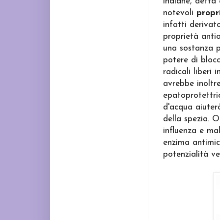
indiane, detta 
notevoli
propr
infatti derivat
proprietà anti
una sostanza p
potere di blocc
radicali liberi
avrebbe inoltr
epatoprotettric
d'acqua aiuterà
della spezia. O
influenza e mal
enzima antimicr
potenzialità ve