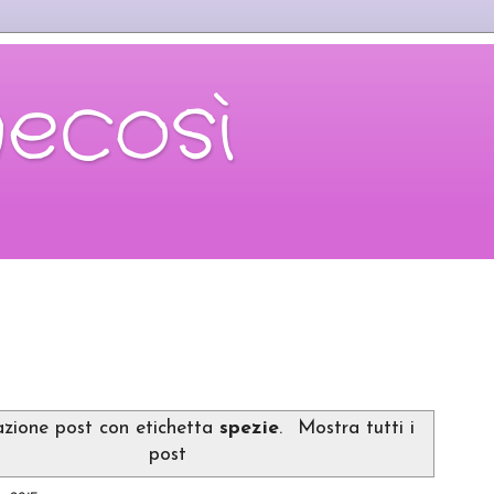
necosì
azione post con etichetta
spezie
.
Mostra tutti i
post