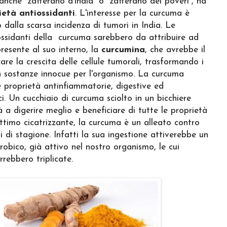
anche “zafferano d’india” o “zafferano dei poveri”, ha
ietà antiossidanti
. L'interesse per la curcuma è
o dalla scarsa incidenza di tumori in India. Le
ossidanti della curcuma sarebbero da attribuire ad
resente al suo interno, la
curcumina
, che avrebbe il
are la crescita delle cellule tumorali, trasformando i
 in sostanze innocue per l'organismo. La curcuma
e proprietà antinfiammatorie, digestive ed
i. Un cucchiaio di curcuma sciolto in un bicchiere
 a digerire meglio e beneficiare di tutte le proprietà
ttimo cicatrizzante, la curcuma è un alleato contro
i di stagione. Infatti la sua ingestione attiverebbe un
obico, già attivo nel nostro organismo, le cui
rrebbero triplicate.