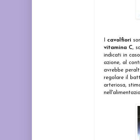
I
cavolfiori
son
vitamina C
, 
indicati in cas
azione, al cont
avrebbe peraltr
regolare il bat
arteriosa, stim
nell'alimentazio