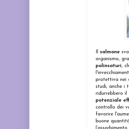
Il
salmone
svol
organismo, gra
polinsaturi
, c
l'invecchiamen
protettiva nei 
studi, anche i 
ridurrebbero il
potenziale ef
controllo dei v
favorire l'aume
buone quantità
l’assorbimento 