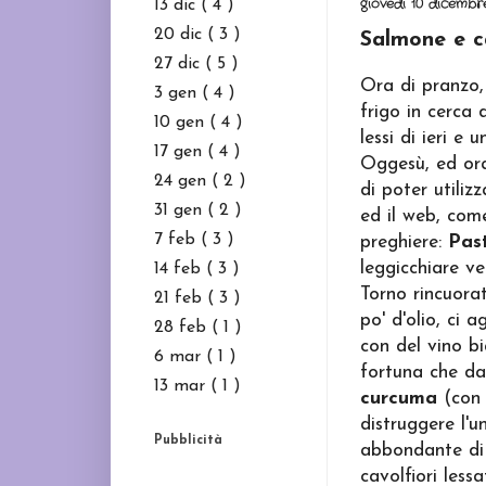
giovedì 10 dicembr
13 dic
( 4 )
20 dic
( 3 )
Salmone e ca
27 dic
( 5 )
Ora di pranzo,
3 gen
( 4 )
frigo in cerca d
10 gen
( 4 )
lessi di ieri e
17 gen
( 4 )
Oggesù, ed ora
24 gen
( 2 )
di poter utiliz
31 gen
( 2 )
ed il web, com
7 feb
( 3 )
preghiere:
Pas
leggicchiare ve
14 feb
( 3 )
Torno rincuorat
21 feb
( 3 )
po' d'olio, ci 
28 feb
( 1 )
con del vino bi
6 mar
( 1 )
fortuna che da
13 mar
( 1 )
curcuma
(con 
distruggere l'un
Pubblicità
abbondante d
cavolfiori less