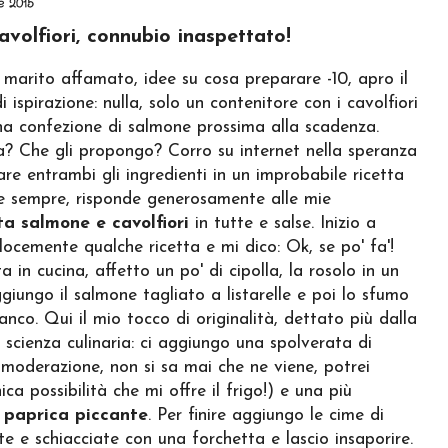
e 2015
volfiori, connubio inaspettato!
 marito affamato, idee su cosa preparare -10, apro il
i ispirazione: nulla, solo un contenitore con i cavolfiori
 una confezione di salmone prossima alla scadenza.
? Che gli propongo? Corro su internet nella speranza
zare entrambi gli ingredienti in un improbabile ricetta
e sempre, risponde generosamente alle mie
ta salmone e cavolfiori
in tutte e salse. Inizio a
locemente qualche ricetta e mi dico: Ok, se po' fa'!
a in cucina, affetto un po' di cipolla, la rosolo in un
aggiungo il salmone tagliato a listarelle e poi lo sfumo
anco. Qui il mio tocco di originalità, dettato più dalla
 scienza culinaria: ci aggiungo una spolverata di
moderazione, non si sa mai che ne viene, potrei
ica possibilità che mi offre il frigo!) e una più
i
paprica piccante
. Per finire aggiungo le cime di
ate e schiacciate con una forchetta e lascio insaporire.