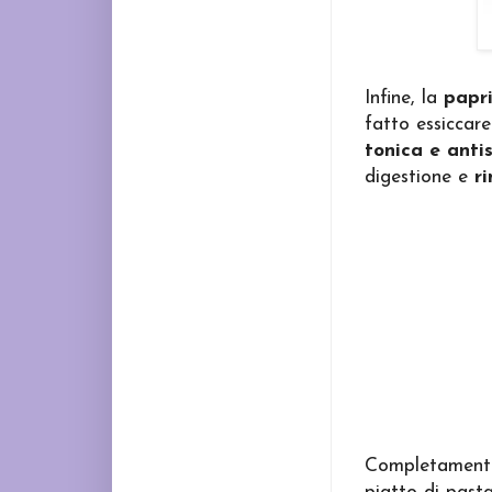
Infine, la
papr
fatto essiccare
tonica e anti
digestione e
r
Completamente 