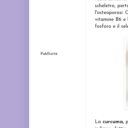
scheletro, pert
l'osteoporosi. 
vitamine B6 e la
fosforo e il se
Publlicità
La
curcuma,
p