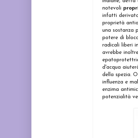
indiane, detta 
notevoli
propr
infatti derivat
proprietà anti
una sostanza p
potere di blocc
radicali liberi
avrebbe inoltr
epatoprotettric
d'acqua aiuterà
della spezia. O
influenza e mal
enzima antimicr
potenzialità ve