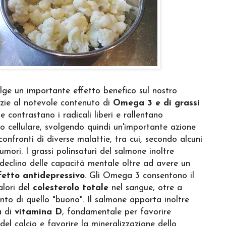
ge un importante effetto benefico sul nostro
zie al notevole contenuto di
Omega 3 e di grassi
he contrastano i radicali liberi e rallentano
to cellulare, svolgendo quindi un'importante azione
confronti di diverse malattie, tra cui, secondo alcuni
tumori. I grassi polinsaturi del salmone inoltre
 declino delle capacità mentale oltre ad avere un
fetto antidepressivo
. Gli Omega 3 consentono il
alori del
colesterolo totale
nel sangue, otre a
nto di quello "buono". Il salmone apporta inoltre
 di
vitamina D
, fondamentale per favorire
del calcio e favorire la mineralizzazione dello