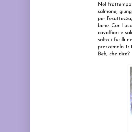
Nel frattempo 
salmone, giunge 
per l'esattezz
bene. Con l'acq
cavolfiori e sa
salto i fusilli
prezzemolo tri
Beh, che dire? 