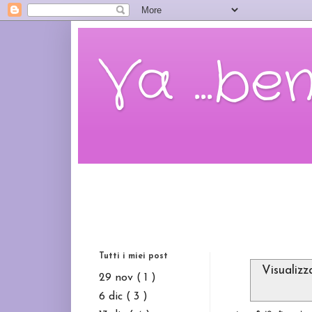
Va ...be
Tutti i miei post
Visualiz
29 nov
( 1 )
6 dic
( 3 )