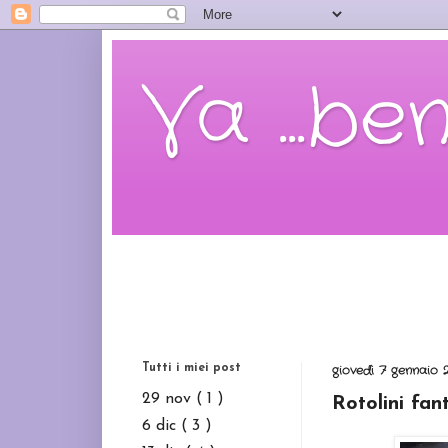
Va ...be
Tutti i miei post
giovedì 7 gennaio 
29 nov
( 1 )
Rotolini fan
6 dic
( 3 )