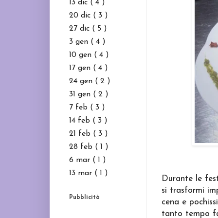
13 dic
( 4 )
20 dic
( 3 )
27 dic
( 5 )
3 gen
( 4 )
10 gen
( 4 )
17 gen
( 4 )
24 gen
( 2 )
31 gen
( 2 )
7 feb
( 3 )
14 feb
( 3 )
21 feb
( 3 )
28 feb
( 1 )
6 mar
( 1 )
13 mar
( 1 )
Durante le fes
si trasformi i
Pubblicità
cena e pochiss
tanto tempo f