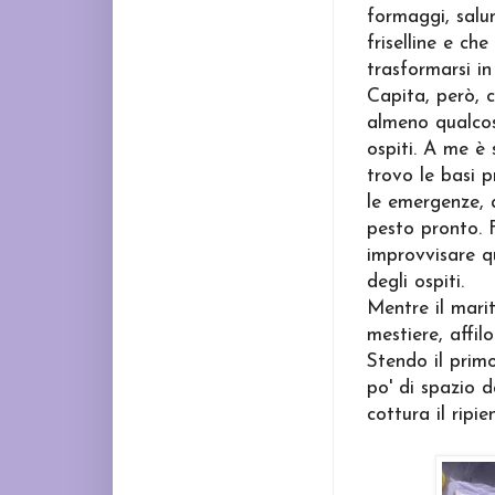
formaggi, salu
friselline e ch
trasformarsi in
Capita, però, c
almeno qualcosi
ospiti. A me è 
trovo le basi 
le emergenze, 
pesto pronto. F
improvvisare q
degli ospiti.
Mentre il marit
mestiere, affil
Stendo il primo
po' di spazio d
cottura il ripi