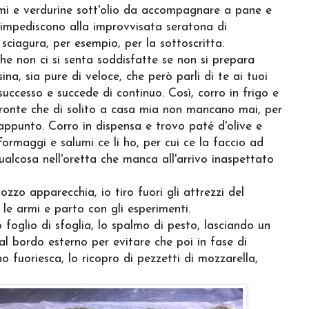
mi e verdurine sott'olio da accompagnare a pane e
e impediscono alla improvvisata seratona di
 sciagura, per esempio, per la sottoscritta.
he non ci si senta soddisfatte se non si prepara
na, sia pure di veloce, che però parli di te ai tuoi
successo e succede di continuo. Così, corro in frigo e
pronte che di solito a casa mia non mancano mai, per
appunto. Corro in dispensa e trovo paté d'olive e
ormaggi e salumi ce li ho, per cui ce la faccio ad
ualcosa nell'oretta che manca all'arrivo inaspettato
ozzo apparecchia, io tiro fuori gli attrezzi del
o le armi e parto con gli esperimenti.
 foglio di sfoglia, lo spalmo di pesto, lasciando un
al bordo esterno per evitare che poi in fase di
eno fuoriesca, lo ricopro di pezzetti di mozzarella,