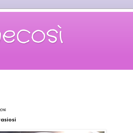
necosì
2016
tasiosi